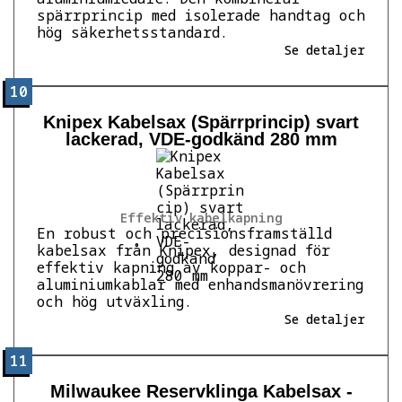
spärrprincip med isolerade handtag och
hög säkerhetsstandard.
Se detaljer
10
Knipex Kabelsax (Spärrprincip) svart
lackerad, VDE-godkänd 280 mm
Effektiv kabelkapning
En robust och precisionsframställd
kabelsax från Knipex, designad för
effektiv kapning av koppar- och
aluminiumkablar med enhandsmanövrering
och hög utväxling.
Se detaljer
11
Milwaukee Reservklinga Kabelsax -