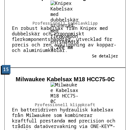
Professionell kabelavklipp
En robust kabelsax från Knipex med
dubbelskär och ergonomiskt
flerkomponentshandtag, utvecklad för
precis och ren avklippning av koppar-
och aluminiumkablar.
Se detaljer
15
Milwaukee Kabelsax M18 HCC75-0C
Professionell klippkraft
En batteridriven hydraulisk kabelsax
från Milwaukee som kombinerar
kraftfull prestanda med precision och
trådlös dataövervakning via ONE-KEY™-