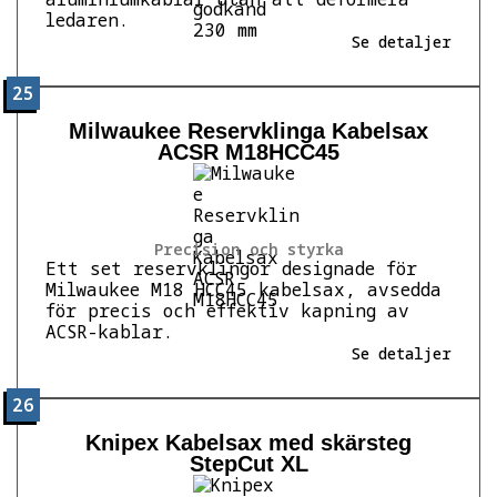
ledaren.
Se detaljer
25
Milwaukee Reservklinga Kabelsax
ACSR M18HCC45
Precision och styrka
Ett set reservklingor designade för
Milwaukee M18 HCC45 kabelsax, avsedda
för precis och effektiv kapning av
ACSR-kablar.
Se detaljer
26
Knipex Kabelsax med skärsteg
StepCut XL