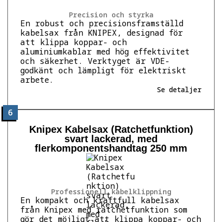
Precision och styrka
En robust och precisionsframställd
kabelsax från KNIPEX, designad för
att klippa koppar- och
aluminiumkablar med hög effektivitet
och säkerhet. Verktyget är VDE-
godkänt och lämpligt för elektriskt
arbete.
Se detaljer
6
Knipex Kabelsax (Ratchetfunktion)
svart lackerad, med
flerkomponentshandtag 250 mm
Professionell kabelklippning
En kompakt och kraftfull kabelsax
från Knipex med ratchetfunktion som
gör det möjligt att klippa koppar- och