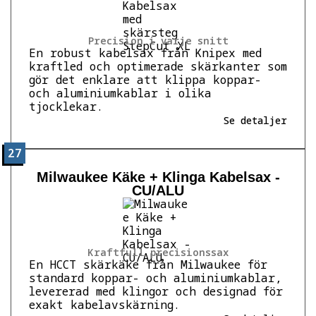
Precision i varje snitt
En robust kabelsax från Knipex med
kraftled och optimerade skärkanter som
gör det enklare att klippa koppar-
och aluminiumkablar i olika
tjocklekar.
Se detaljer
27
Milwaukee Käke + Klinga Kabelsax -
CU/ALU
Kraftfull precisionssax
En HCCT skärkäke från Milwaukee för
standard koppar- och aluminiumkablar,
levererad med klingor och designad för
exakt kabelavskärning.