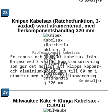
Se detaljer
28
Knipex Kabelsax (Ratchetfunktion, 3-
växlad) svart atramenterad, med
flerkomponentshandtag 320 mm
Professionell kabelsax
En robust och kompakt kabelsax från
Knipex med 3-växlad kuggkransdrivning
som gör det möjligt att klippa koppar-
och aluminiumkablar upp till 60 mm i
diameter med minimal kraftanvändning.
Se detaljer
29
Milwaukee Käke + Klinga Kabelsax -
CU/ALU