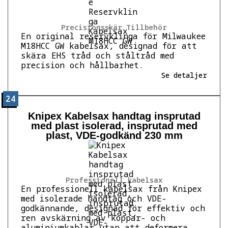
Precisionsskär Tillbehör
En original reservklinga för Milwaukee
M18HCC GW kabelsax, designad för att
skära EHS tråd och ståltråd med
precision och hållbarhet.
Se detaljer
24
Knipex Kabelsax handtag insprutad
med plast isolerad, insprutad med
plast, VDE-godkänd 230 mm
Professionell kabelsax
En professionell kabelsax från Knipex
med isolerade handtag och VDE-
godkännande, designad för effektiv och
ren avskärning av koppar- och
aluminiumkablar utan att deformera