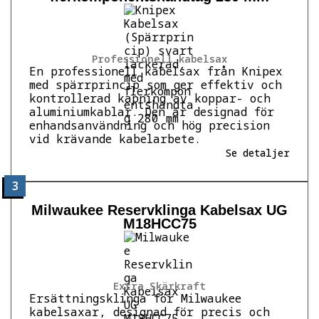
Professionell kabelsax
En professionell kabelsax från Knipex
med spärrprincip som ger effektiv och
kontrollerad kapning av koppar- och
aluminiumkablar. Den är designad för
enhandsanvändning och hög precision
vid krävande kabelarbete.
Se detaljer
3
Milwaukee Reservklinga Kabelsax UG
M18HCC75
Extra Skärkraft
Ersättningsklinga för Milwaukee
kabelsaxar, designad för precis och