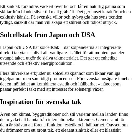
Ett zinktak förändras vackert över tid och får en naturlig patina som
skiftar från blankt silver till matt gråblått. Det ger huset karaktär och en
exklusiv känsla. På svenska villor och nybyggda hus syns trenden
tydligt, särskilt där man vill skapa ett stilrent och tidlöst uttryck.
Solcellstak från Japan och USA
I Japan och USA har solcellstak – där solpanelerna är integrerade
direkt i takytan – blivit allt vanligare. Istället för att montera paneler
ovanpå taket, utgör de själva takmaterialet. Det ger ett enhetligt
utseende och effektiv energiproduktion.
Flera tillverkare erbjuder nu solcellstakpannor som liknar vanliga
tegelpannor men samtidigt producerar el. För svenska husägare innebär
det en möjlighet att kombinera estetik och hållbarhet – något som
passar perfekt i takt med att intresset för solenergi växer.
Inspiration för svenska tak
Även om klimat, byggtraditioner och stil varierar mellan länder, finns
det mycket att hämta från internationella taktrender. Gemensamt för
dem är strävan att förena funktion, estetik och hållbarhet. Oavsett om
du drömmer om ett grönt tak, ett elegant zinktak eller ett klassiskt