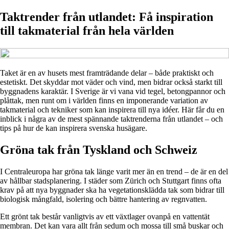
Taktrender från utlandet: Få inspiration
till takmaterial från hela världen
Taket är en av husets mest framträdande delar – både praktiskt och
estetiskt. Det skyddar mot väder och vind, men bidrar också starkt till
byggnadens karaktär. I Sverige är vi vana vid tegel, betongpannor och
plåttak, men runt om i världen finns en imponerande variation av
takmaterial och tekniker som kan inspirera till nya idéer. Här får du en
inblick i några av de mest spännande taktrenderna från utlandet – och
tips på hur de kan inspirera svenska husägare.
Gröna tak från Tyskland och Schweiz
I Centraleuropa har gröna tak länge varit mer än en trend – de är en del
av hållbar stadsplanering. I städer som Zürich och Stuttgart finns ofta
krav på att nya byggnader ska ha vegetationsklädda tak som bidrar till
biologisk mångfald, isolering och bättre hantering av regnvatten.
Ett grönt tak består vanligtvis av ett växtlager ovanpå en vattentät
membran. Det kan vara allt från sedum och mossa till små buskar och