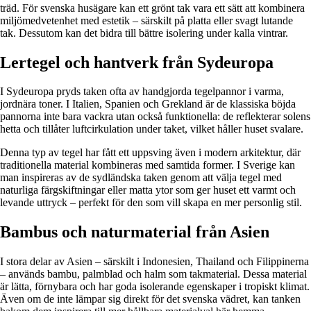
träd. För svenska husägare kan ett grönt tak vara ett sätt att kombinera
miljömedvetenhet med estetik – särskilt på platta eller svagt lutande
tak. Dessutom kan det bidra till bättre isolering under kalla vintrar.
Lertegel och hantverk från Sydeuropa
I Sydeuropa pryds taken ofta av handgjorda tegelpannor i varma,
jordnära toner. I Italien, Spanien och Grekland är de klassiska böjda
pannorna inte bara vackra utan också funktionella: de reflekterar solens
hetta och tillåter luftcirkulation under taket, vilket håller huset svalare.
Denna typ av tegel har fått ett uppsving även i modern arkitektur, där
traditionella material kombineras med samtida former. I Sverige kan
man inspireras av de sydländska taken genom att välja tegel med
naturliga färgskiftningar eller matta ytor som ger huset ett varmt och
levande uttryck – perfekt för den som vill skapa en mer personlig stil.
Bambus och naturmaterial från Asien
I stora delar av Asien – särskilt i Indonesien, Thailand och Filippinerna
– används bambu, palmblad och halm som takmaterial. Dessa material
är lätta, förnybara och har goda isolerande egenskaper i tropiskt klimat.
Även om de inte lämpar sig direkt för det svenska vädret, kan tanken