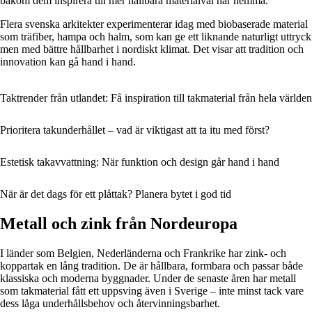
bakom dem inspirera till mer hållbara materialval här hemma.
Flera svenska arkitekter experimenterar idag med biobaserade material
som träfiber, hampa och halm, som kan ge ett liknande naturligt uttryck
men med bättre hållbarhet i nordiskt klimat. Det visar att tradition och
innovation kan gå hand i hand.
Taktrender från utlandet: Få inspiration till takmaterial från hela världen
Prioritera takunderhållet – vad är viktigast att ta itu med först?
Estetisk takavvattning: När funktion och design går hand i hand
När är det dags för ett plåttak? Planera bytet i god tid
Metall och zink från Nordeuropa
I länder som Belgien, Nederländerna och Frankrike har zink- och
koppartak en lång tradition. De är hållbara, formbara och passar både
klassiska och moderna byggnader. Under de senaste åren har metall
som takmaterial fått ett uppsving även i Sverige – inte minst tack vare
dess låga underhållsbehov och återvinningsbarhet.