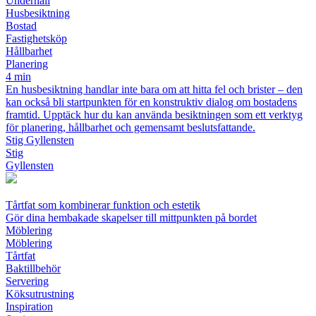
Underhåll
Husbesiktning
Bostad
Fastighetsköp
Hållbarhet
Planering
4 min
En husbesiktning handlar inte bara om att hitta fel och brister – den
kan också bli startpunkten för en konstruktiv dialog om bostadens
framtid. Upptäck hur du kan använda besiktningen som ett verktyg
för planering, hållbarhet och gemensamt beslutsfattande.
Stig Gyllensten
Stig
Gyllensten
Tårtfat som kombinerar funktion och estetik
Gör dina hembakade skapelser till mittpunkten på bordet
Möblering
Möblering
Tårtfat
Baktillbehör
Servering
Köksutrustning
Inspiration