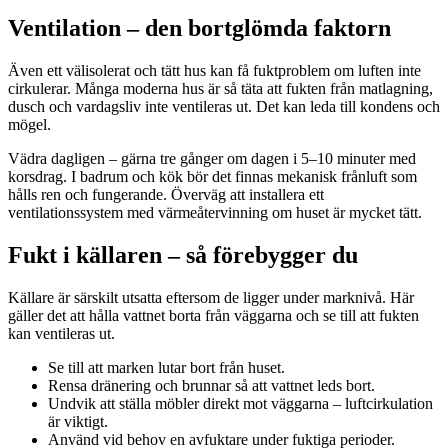
Ventilation – den bortglömda faktorn
Även ett välisolerat och tätt hus kan få fuktproblem om luften inte
cirkulerar. Många moderna hus är så täta att fukten från matlagning,
dusch och vardagsliv inte ventileras ut. Det kan leda till kondens och
mögel.
Vädra dagligen – gärna tre gånger om dagen i 5–10 minuter med
korsdrag. I badrum och kök bör det finnas mekanisk frånluft som
hålls ren och fungerande. Överväg att installera ett
ventilationssystem med värmeåtervinning om huset är mycket tätt.
Fukt i källaren – så förebygger du
Källare är särskilt utsatta eftersom de ligger under marknivå. Här
gäller det att hålla vattnet borta från väggarna och se till att fukten
kan ventileras ut.
Se till att marken lutar bort från huset.
Rensa dränering och brunnar så att vattnet leds bort.
Undvik att ställa möbler direkt mot väggarna – luftcirkulation
är viktigt.
Använd vid behov en avfuktare under fuktiga perioder.