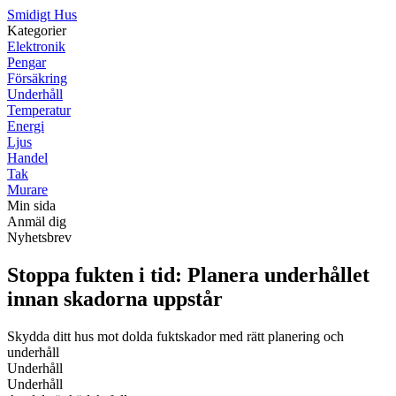
S
midigt
H
us
Kategorier
Elektronik
Pengar
Försäkring
Underhåll
Temperatur
Energi
Ljus
Handel
Tak
Murare
Min sida
Anmäl dig
Nyhetsbrev
Stoppa fukten i tid: Planera underhållet
innan skadorna uppstår
Skydda ditt hus mot dolda fuktskador med rätt planering och
underhåll
Underhåll
Underhåll