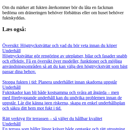
Om du märker att fukten återkommer bör du låta en fackman
bedöma om dräneringen behöver förbättras eller om huset behöver
fuktskyddas.
Læs også:
Översikt: Högtryckstvättar och vad du bör veta innan du köper
Underhåll
Högtryckstvättar gör rengöring av uteplatser, bilar och fasader snabb
och effektiv. Få en översikt över modeller, funktioner och möjliga
användningsområden så att du kan välja den högtryckstvätt som bäst
passar dina behov.
Stoppa fukten i tid: Planera underhållet innan skadorna uppstår
Underhåll
Fuktskador kan bli både kostsamma och svåra att åtgärda – men
med förebyggande underhåll kan du undvika problemen innan de
uppstår. Lär dig känna igen riskerna, skapa en enkel underhållsplan
och säkra ditt hem mot fukt i tid.
Rätt verktyg för terrassen – så väljer du hållbar kvalitet
Underhåll
En terrass som håller länge kräver både omtanke och rätt utrustning.