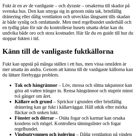
Fukt är en av de vanligaste – och dyraste – orsakerna till skador på
svenska hus. Den kan smyga sig in genom otäta tak, bristfällig
dränering eller dålig ventilation och utvecklas långsamt tills skadan
är både synlig och omfattande. Men med regelbundet underhåll och
en tydlig plan för när du kontrollerar husets utsatta delar kan du
undvika både oro och stora kostnader. Här får du en guide till hur du
stoppar fukten i tid.
Känn till de vanligaste fuktkällorna
Fukt kan uppstå på många ställen i ett hus, men vissa områden är
mer utsatta än andra. Genom att känna till de vanligaste källorna kan
du lättare förebygga problem.
Tak och hängrännor
– Löv, mossa och slitna takpannor kan
göra att vatten tränger in. Rensa hängrännor och stuprör minst
två gånger om året.
Källare och grund
– Sprickor i grunden eller bristfällig
dränering kan ge fukt i källarväggar. Håll utkik efter mörka
fläckar och unken lukt.
Fönster och dörrar
– Otäta fogar och karmar kan orsaka
kondens och mögel. Kontrollera tätningslister och fogar
regelbundet.
Vindsutrymmen och isolering
– Dålig ventilation på vinden