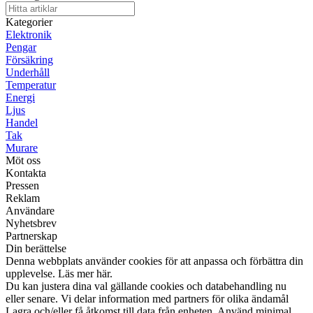
Kategorier
Elektronik
Pengar
Försäkring
Underhåll
Temperatur
Energi
Ljus
Handel
Tak
Murare
Möt oss
Kontakta
Pressen
Reklam
Användare
Nyhetsbrev
Partnerskap
Din berättelse
Denna webbplats använder cookies för att anpassa och förbättra din
upplevelse. Läs mer här.
Du kan justera dina val gällande cookies och databehandling nu
eller senare. Vi delar information med partners för olika ändamål
Lagra och/eller få åtkomst till data från enheten. Använd minimal