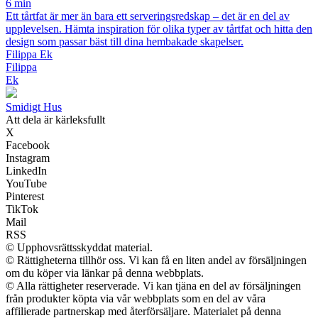
6 min
Ett tårtfat är mer än bara ett serveringsredskap – det är en del av
upplevelsen. Hämta inspiration för olika typer av tårtfat och hitta den
design som passar bäst till dina hembakade skapelser.
Filippa Ek
Filippa
Ek
S
midigt
H
us
Att dela är kärleksfullt
X
Facebook
Instagram
LinkedIn
YouTube
Pinterest
TikTok
Mail
RSS
© Upphovsrättsskyddat material.
© Rättigheterna tillhör oss. Vi kan få en liten andel av försäljningen
om du köper via länkar på denna webbplats.
© Alla rättigheter reserverade. Vi kan tjäna en del av försäljningen
från produkter köpta via vår webbplats som en del av våra
affilierade partnerskap med återförsäljare. Materialet på denna