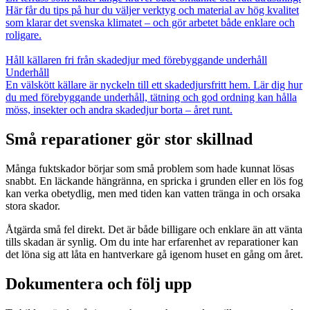
Här får du tips på hur du väljer verktyg och material av hög kvalitet
som klarar det svenska klimatet – och gör arbetet både enklare och
roligare.
Håll källaren fri från skadedjur med förebyggande underhåll
Underhåll
En välskött källare är nyckeln till ett skadedjursfritt hem. Lär dig hur
du med förebyggande underhåll, tätning och god ordning kan hålla
möss, insekter och andra skadedjur borta – året runt.
Små reparationer gör stor skillnad
Många fuktskador börjar som små problem som hade kunnat lösas
snabbt. En läckande hängränna, en spricka i grunden eller en lös fog
kan verka obetydlig, men med tiden kan vatten tränga in och orsaka
stora skador.
Åtgärda små fel direkt. Det är både billigare och enklare än att vänta
tills skadan är synlig. Om du inte har erfarenhet av reparationer kan
det löna sig att låta en hantverkare gå igenom huset en gång om året.
Dokumentera och följ upp