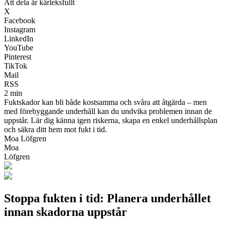
Att dela är kärleksfullt
X
Facebook
Instagram
LinkedIn
YouTube
Pinterest
TikTok
Mail
RSS
2 min
Fuktskador kan bli både kostsamma och svåra att åtgärda – men
med förebyggande underhåll kan du undvika problemen innan de
uppstår. Lär dig känna igen riskerna, skapa en enkel underhållsplan
och säkra ditt hem mot fukt i tid.
Moa Löfgren
Moa
Löfgren
Stoppa fukten i tid: Planera underhållet
innan skadorna uppstår