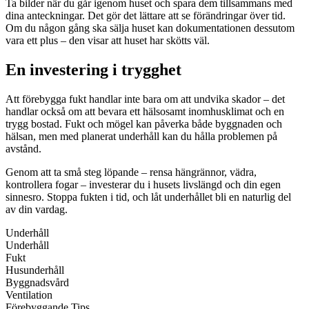
Ta bilder när du går igenom huset och spara dem tillsammans med
dina anteckningar. Det gör det lättare att se förändringar över tid.
Om du någon gång ska sälja huset kan dokumentationen dessutom
vara ett plus – den visar att huset har skötts väl.
En investering i trygghet
Att förebygga fukt handlar inte bara om att undvika skador – det
handlar också om att bevara ett hälsosamt inomhusklimat och en
trygg bostad. Fukt och mögel kan påverka både byggnaden och
hälsan, men med planerat underhåll kan du hålla problemen på
avstånd.
Genom att ta små steg löpande – rensa hängrännor, vädra,
kontrollera fogar – investerar du i husets livslängd och din egen
sinnesro. Stoppa fukten i tid, och låt underhållet bli en naturlig del
av din vardag.
Underhåll
Underhåll
Fukt
Husunderhåll
Byggnadsvård
Ventilation
Förebyggande Tips