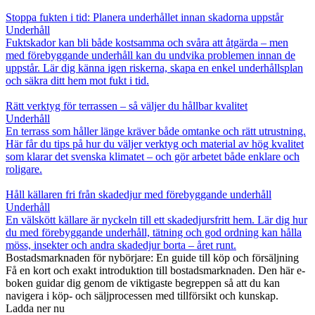
Stoppa fukten i tid: Planera underhållet innan skadorna uppstår
Underhåll
Fuktskador kan bli både kostsamma och svåra att åtgärda – men
med förebyggande underhåll kan du undvika problemen innan de
uppstår. Lär dig känna igen riskerna, skapa en enkel underhållsplan
och säkra ditt hem mot fukt i tid.
Rätt verktyg för terrassen – så väljer du hållbar kvalitet
Underhåll
En terrass som håller länge kräver både omtanke och rätt utrustning.
Här får du tips på hur du väljer verktyg och material av hög kvalitet
som klarar det svenska klimatet – och gör arbetet både enklare och
roligare.
Håll källaren fri från skadedjur med förebyggande underhåll
Underhåll
En välskött källare är nyckeln till ett skadedjursfritt hem. Lär dig hur
du med förebyggande underhåll, tätning och god ordning kan hålla
möss, insekter och andra skadedjur borta – året runt.
Bostadsmarknaden för nybörjare: En guide till köp och försäljning
Få en kort och exakt introduktion till bostadsmarknaden. Den här e-
boken guidar dig genom de viktigaste begreppen så att du kan
navigera i köp- och säljprocessen med tillförsikt och kunskap.
Ladda ner nu