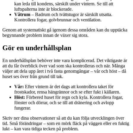
kan leda till kondens, särskilt under vintern. Se till att
luftspalterna inte är blockerade.
Våtrum
– Badrum och tvättstugor är särskilt utsatta.
Kontrollera fogar, golvbrunnar och ventilation.
Genom att systematiskt gå igenom dessa områden kan du upptäcka
begynnande problem innan de växer sig stora.
Gör en underhållsplan
En underhållsplan behöver inte vara komplicerad. Det viktigaste är
att du får överblick över vad som ska kontrolleras och när. Många
väljer att dela upp året i två fasta genomgångar – vår och höst – då
huset ses över från grund till tak.
Vår:
Efter vintern är det dags att kontrollera taket för
frostskador, rensa hängrännor och se efter fukt i källaren.
Höst:
Förbered huset för regn och kyla. Kontrollera fogar,
fönster och dörrar, och se till att dränering och avlopp
fungerar.
Skriv ner dina observationer så att du kan följa utvecklingen över
tid. Små förändringar – som en mörk fläck på väggen eller en fuktig
lukt – kan vara tidiga tecken på problem.