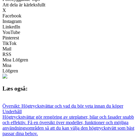
Att dela är kärleksfullt
X
Facebook
Instagram
LinkedIn
YouTube
Pinterest
TikTok
Mail
RSS
Moa Löfgren
Moa
Löfgren
Læs også:
Översikt: Högtryckstvättar och vad du bör veta innan du köper
Underhåll
Högtryckstvättar gör rengöring av uteplatser, bilar och fasader snabb
och effektiv. Få en översikt över modeller, funktioner och möjliga
användningsområden så att du kan välja den högtryckstvätt som bäst
passar dina behov.