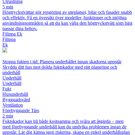
Utrustning
5 min
Högtryckstvättar gör rengöring av uteplatser, bilar och fasader snabb
och effektiv. Få en översikt över modeller, funktioner och möjliga
användningsområden så att du kan välja den högtryckstvätt som bäst
passar dina behov.
Filippa Ek
Filippa
Ek
Stoppa fukten i tid: Planera underhållet innan skadorna uppstår
Skydda ditt hus mot dolda fuktskador med rätt planering och
underhåll
Underhåll
Underhåll
Fukt
Husunderhåll
Byggnadsvård
Ventilation
Förebyggande Tips
2 min
Fuktskador kan bli både kostsamma och svåra att åtgärda – men
med förebyggande underhåll kan du undvika problemen innan de
uppstår. Lär dig känna igen riskerna, skapa en enkel underhållsplan