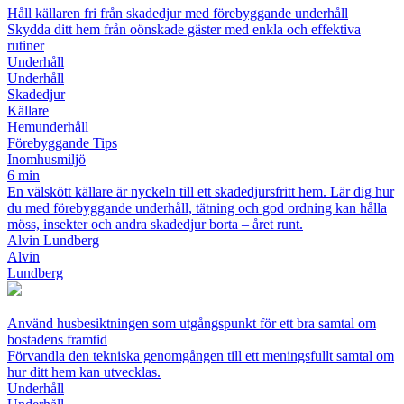
Håll källaren fri från skadedjur med förebyggande underhåll
Skydda ditt hem från oönskade gäster med enkla och effektiva
rutiner
Underhåll
Underhåll
Skadedjur
Källare
Hemunderhåll
Förebyggande Tips
Inomhusmiljö
6 min
En välskött källare är nyckeln till ett skadedjursfritt hem. Lär dig hur
du med förebyggande underhåll, tätning och god ordning kan hålla
möss, insekter och andra skadedjur borta – året runt.
Alvin Lundberg
Alvin
Lundberg
Använd husbesiktningen som utgångspunkt för ett bra samtal om
bostadens framtid
Förvandla den tekniska genomgången till ett meningsfullt samtal om
hur ditt hem kan utvecklas.
Underhåll