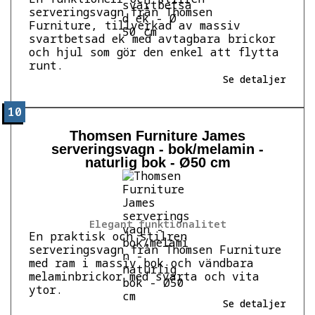
serveringsvagn från Thomsen
Furniture, tillverkad av massiv
svartbetsad ek med avtagbara brickor
och hjul som gör den enkel att flytta
runt.
Se detaljer
10
Thomsen Furniture James
serveringsvagn - bok/melamin -
naturlig bok - Ø50 cm
Elegant funktionalitet
En praktisk och stilren
serveringsvagn från Thomsen Furniture
med ram i massiv bok och vändbara
melaminbrickor med svarta och vita
ytor.
Se detaljer