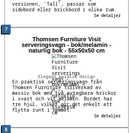
versionen, 'Tall', passar som
sidobord eller brickbord i olika rum.
Se detaljer
7
Thomsen Furniture Visit
serveringsvagn - bok/melamin -
naturlig bok - 55x50x50 cm
Elegant nordisk design
En praktisk serveringsvagn från
Thomsen Furniture tillverkad av
massiv bok med två avtagbara brickor
i svart och vit melamin. Bordet har
tre hjul, vilket gör det enkelt att
flytta runt i hemmet.
Se detaljer
8