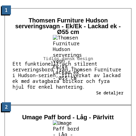
1
Thomsen Furniture Hudson
serveringsvagn - Ek/Ek - Lackad ek -
Ø55 cm
Tidlös dansk design
Ett funktionellt och stilrent
serveringsbord från Thomsen Furniture
i Hudson-serien, tillverkat av lackad
ek med avtagbara brickor och fyra
hjul för enkel hantering.
Se detaljer
2
Umage Paff bord - Låg - Pärlvitt