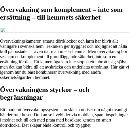
Övervakning som komplement – inte som
ersättning – till hemmets säkerhet
Övervakningskameror, smarta dörrklockor och larm har blivit allt
vanligare i svenska hem. Tekniken ger trygghet och möjlighet att hålla
koll på bostaden – även när man inte är hemma. Men övervakning bör
ses som ett komplement till grundläggande säkerhet, inte som en
ersättning för den. Ett kameraöga kan inte stoppa ett inbrott i sig självt,
men det kan bidra till att avskräcka och underlätta utredning. Här går vi
igenom hur du bäst kombinerar övervakning med andra
säkerhetsåtgärder i hemmet.
Övervakningens styrkor – och
begränsningar
Ett modernt övervakningssystem kan skicka notiser om något ovanligt
händer runt huset. Du kan se livebilder via mobilen, spara inspelningar
i molnet och till och med prata med besökare genom en smart
dörrklocka. Det skapar både kontroll och trygghet.