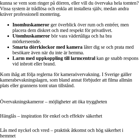
kunna se vem som ringer på dörren, eller vill du övervaka hela tomten?
Vissa system är trådlösa och enkla att installera själv, medan andra
kräver professionell montering.
Inomhuskameror
ger överblick över rum och entréer, men
placera dem diskret och med respekt för privatlivet.
Utomhuskameror
bör vara vädertåliga och ha bra
mörkerseende.
Smarta dörrklockor med kamera
låter dig se och prata med
besökare även när du inte är hemma.
Larm med uppkoppling till larmcentral
kan ge snabb respons
vid inbrott eller brand.
Kom ihåg att följa reglerna för kameraövervakning. I Sverige gäller
kamerabevakningslagen, som bland annat förbjuder att filma allmän
plats eller grannens tomt utan tillstånd.
Övervakningskameror – möjligheter att öka tryggheten
Hänglås – inspiration för enkel och effektiv säkerhet
Lås med nyckel och vred – praktisk åtkomst och hög säkerhet i
hemmet