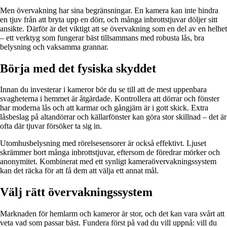
Men övervakning har sina begränsningar. En kamera kan inte hindra
en tjuv från att bryta upp en dörr, och många inbrottstjuvar döljer sitt
ansikte. Därför är det viktigt att se övervakning som en del av en helhet
– ett verktyg som fungerar bäst tillsammans med robusta lås, bra
belysning och vaksamma grannar.
Börja med det fysiska skyddet
Innan du investerar i kameror bör du se till att de mest uppenbara
svagheterna i hemmet är åtgärdade. Kontrollera att dörrar och fönster
har moderna lås och att karmar och gångjärn är i gott skick. Extra
låsbeslag på altandörrar och källarfönster kan göra stor skillnad – det är
ofta där tjuvar försöker ta sig in.
Utomhusbelysning med rörelsesensorer är också effektivt. Ljuset
skrämmer bort många inbrottstjuvar, eftersom de föredrar mörker och
anonymitet. Kombinerat med ett synligt kameraövervakningssystem
kan det räcka för att få dem att välja ett annat mål.
Välj rätt övervakningssystem
Marknaden för hemlarm och kameror är stor, och det kan vara svårt att
veta vad som passar bäst. Fundera först på vad du vill uppnå: vill du