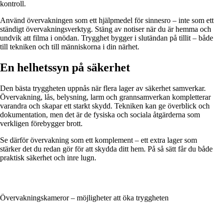
kontroll.
Använd övervakningen som ett hjälpmedel för sinnesro – inte som ett
ständigt övervakningsverktyg. Stäng av notiser när du är hemma och
undvik att filma i onödan. Trygghet bygger i slutändan på tillit – både
till tekniken och till människorna i din närhet.
En helhetssyn på säkerhet
Den bästa tryggheten uppnås när flera lager av säkerhet samverkar.
Övervakning, lås, belysning, larm och grannsamverkan kompletterar
varandra och skapar ett starkt skydd. Tekniken kan ge överblick och
dokumentation, men det är de fysiska och sociala åtgärderna som
verkligen förebygger brott.
Se därför övervakning som ett komplement – ett extra lager som
stärker det du redan gör för att skydda ditt hem. På så sätt får du både
praktisk säkerhet och inre lugn.
Övervakningskameror – möjligheter att öka tryggheten