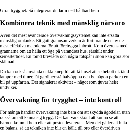
Grön trygghet: Så integrerar du larm i ett hållbart hem
Kombinera teknik med mänsklig närvaro
Även det mest avancerade övervakningssystemet kan inte ersätta
mänsklig omtanke. Ett gott grannsamverkan är fortfarande en av de
mest effektiva metoderna för att förebygga inbrott. Kom överens med
grannarna om att hålla ett öga på varandras hus, särskilt under
semestertider. En tömd brevlåda och några fotspår i snön kan göra stor
skillnad.
Du kan också använda enkla knep för att få huset att se bebott ut: tänd
lampor med timer, låt gardiner stå halvöppna och be någon parkera en
bil på uppfarten. Det signalerar aktivitet – något som tjuvar helst
undviker.
Övervakning för trygghet – inte kontroll
För många handlar övervakning inte bara om att skydda ägodelar, utan
också om att känna sig trygg. Det kan vara skönt att kunna se att
barnen kommit hem eller att posten levererats. Men det gäller att hitta
en balans, så att tekniken inte blir en källa till oro eller överdriven