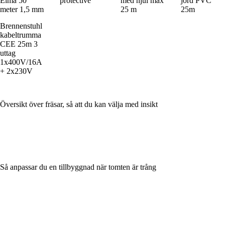
Elma 50
protective
med hjul max
jord PVC
meter 1,5 mm
25 m
25m
Brennenstuhl
kabeltrumma
CEE 25m 3
uttag
1x400V/16A
+ 2x230V
Översikt över fräsar, så att du kan välja med insikt
Så anpassar du en tillbyggnad när tomten är trång