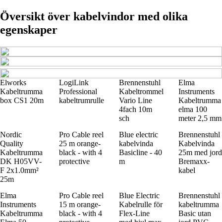
Översikt över kabelvindor med olika
egenskaper
Elworks
LogiLink
Brennenstuhl
Elma
Kabeltrumma
Professional
Kabeltrommel
Instruments
box CS1 20m
kabeltrumrulle
Vario Line
Kabeltrumma
4fach 10m
elma 100
sch
meter 2,5 mm
Nordic
Pro Cable reel
Blue electric
Brennenstuhl
Quality
25 m orange-
kabelvinda
Kabelvinda
Kabeltrumma
black - with 4
Basicline - 40
25m med jord
DK H05VV-
protective
m
Bremaxx-
F 2x1.0mm²
kabel
25m
Elma
Pro Cable reel
Blue Electric
Brennenstuhl
Instruments
15 m orange-
Kabelrulle för
kabeltrumma
Kabeltrumma
black - with 4
Flex-Line
Basic utan