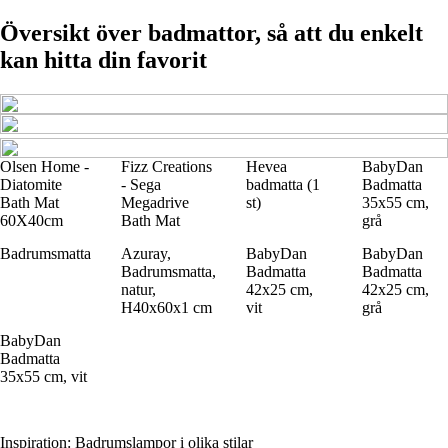
Översikt över badmattor, så att du enkelt
kan hitta din favorit
Olsen Home -
Fizz Creations
Hevea
BabyDan
Diatomite
- Sega
badmatta (1
Badmatta
Bath Mat
Megadrive
st)
35x55 cm,
60X40cm
Bath Mat
grå
Badrumsmatta
Azuray,
BabyDan
BabyDan
Badrumsmatta,
Badmatta
Badmatta
natur,
42x25 cm,
42x25 cm,
H40x60x1 cm
vit
grå
BabyDan
Badmatta
35x55 cm, vit
Inspiration: Badrumslampor i olika stilar