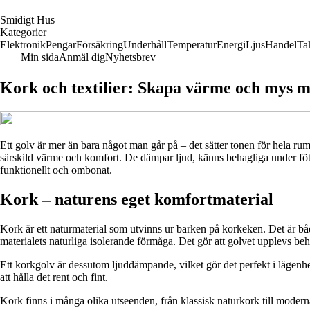
S
midigt
H
us
Kategorier
Elektronik
Pengar
Försäkring
Underhåll
Temperatur
Energi
Ljus
Handel
Ta
Min sida
Anmäl dig
Nyhetsbrev
Kork och textilier: Skapa värme och mys 
Ett golv är mer än bara något man går på – det sätter tonen för hela rum
särskild värme och komfort. De dämpar ljud, känns behagliga under fött
funktionellt och ombonat.
Kork – naturens eget komfortmaterial
Kork är ett naturmaterial som utvinns ur barken på korkeken. Det är b
materialets naturliga isolerande förmåga. Det gör att golvet upplevs beh
Ett korkgolv är dessutom ljuddämpande, vilket gör det perfekt i lägenhet
att hålla det rent och fint.
Kork finns i många olika utseenden, från klassisk naturkork till moderna v