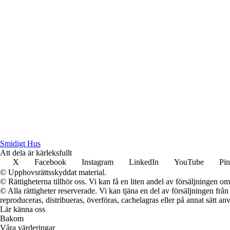
S
midigt
H
us
Att dela är kärleksfullt
X
Facebook
Instagram
LinkedIn
YouTube
Pin
© Upphovsrättsskyddat material.
© Rättigheterna tillhör oss. Vi kan få en liten andel av försäljningen 
© Alla rättigheter reserverade. Vi kan tjäna en del av försäljningen frå
reproduceras, distribueras, överföras, cachelagras eller på annat sätt anv
Lär känna oss
Bakom
Våra värderingar