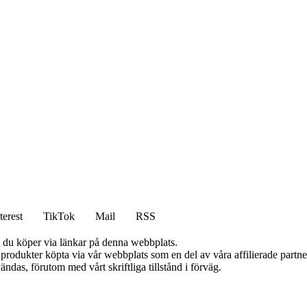
terest
TikTok
Mail
RSS
om du köper via länkar på denna webbplats.
n produkter köpta via vår webbplats som en del av våra affilierade partn
ändas, förutom med vårt skriftliga tillstånd i förväg.