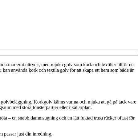
t och modernt uttryck, men mjuka golv som kork och textilier tillför en
u kan använda kork och textila golv för att skapa ett hem som både är
om golvbeläggning. Korkgolv känns varma och mjuka att gå på tack vare
rum med stora fönsterpartier eller i källarplan.
sköta – en snabb dammsugning och en lätt fuktad trasa räcker oftast för
om passar just din inredning.