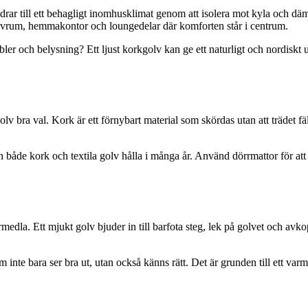
drar till ett behagligt inomhusklimat genom att isolera mot kyla och däm
 sovrum, hemmakontor och loungedelar där komforten står i centrum.
bler och belysning? Ett ljust korkgolv kan ge ett naturligt och nordis
lv bra val. Kork är ett förnybart material som skördas utan att trädet fä
 både kork och textila golv hålla i många år. Använd dörrmattor för att
medla. Ett mjukt golv bjuder in till barfota steg, lek på golvet och avkop
m inte bara ser bra ut, utan också känns rätt. Det är grunden till ett va