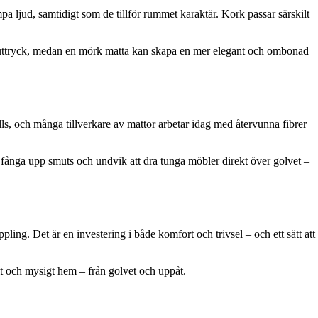
pa ljud, samtidigt som de tillför rummet karaktär. Kork passar särskilt
kt uttryck, medan en mörk matta kan skapa en mer elegant och ombonad
lls, och många tillverkare av mattor arbetar idag med återvunna fibrer
 fånga upp smuts och undvik att dra tunga möbler direkt över golvet –
pling. Det är en investering i både komfort och trivsel – och ett sätt att
rmt och mysigt hem – från golvet och uppåt.