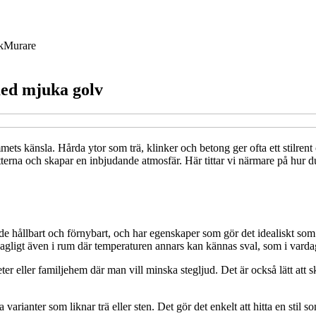
k
Murare
med mjuka golv
mets känsla. Hårda ytor som trä, klinker och betong ger ofta ett stilren
erna och skapar en inbjudande atmosfär. Här tittar vi närmare på hur d
åde hållbart och förnybart, och har egenskaper som gör det idealiskt s
agligt även i rum där temperaturen annars kan kännas sval, som i vardags
er eller familjehem där man vill minska stegljud. Det är också lätt att 
arianter som liknar trä eller sten. Det gör det enkelt att hitta en stil s