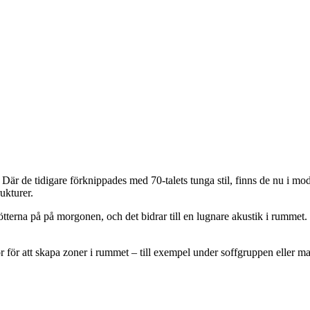
är de tidigare förknippades med 70-talets tunga stil, finns de nu i mode
ukturer.
ta fötterna på på morgonen, och det bidrar till en lugnare akustik i rum
r för att skapa zoner i rummet – till exempel under soffgruppen eller matb