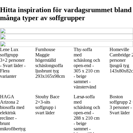
Hitta inspiration för vardagsrummet bland
många typer av soffgrupper
Lene Lux
Furnhouse
Thy-soffa
Homeville
soffgrupp
Maggie
med
Cambridge 
3+2 personer
högerställd
schäslong och
personer
- Svart läder -
schäslongsoffa
open-end -
ljusgrå tyg
Flera
ljusbrunt tyg
305 x 210 cm
143x80x82
varianter
293x165x98cm
- beige
sammet -
vänstervänd
HAGA
Stouby Bace
Læsø-soffa
Boston
Arizona 2
2+3-sits
med
soffgrupp 2
biosoffa med
soffgrupp i
schäslong och
3 personer -
elektrisk
svart läder
open-end -
Svart läder
recliner -
288 x 210 cm
brunt
- beige
mikrofibertyg
sammet -