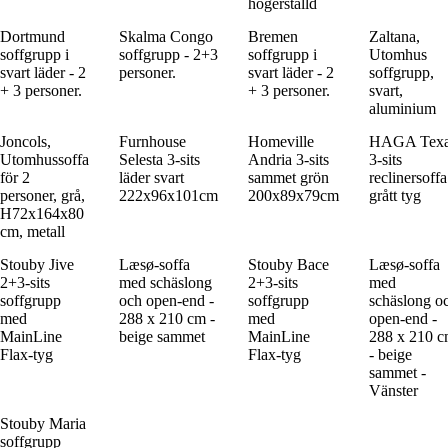
högerställd
Dortmund
Skalma Congo
Bremen
Zaltana,
soffgrupp i
soffgrupp - 2+3
soffgrupp i
Utomhus
svart läder - 2
personer.
svart läder - 2
soffgrupp,
+ 3 personer.
+ 3 personer.
svart,
aluminium
Joncols,
Furnhouse
Homeville
HAGA Tex
Utomhussoffa
Selesta 3-sits
Andria 3-sits
3-sits
för 2
läder svart
sammet grön
reclinersoffa
personer, grå,
222x96x101cm
200x89x79cm
grått tyg
H72x164x80
cm, metall
Stouby Jive
Læsø-soffa
Stouby Bace
Læsø-soffa
2+3-sits
med schäslong
2+3-sits
med
soffgrupp
och open-end -
soffgrupp
schäslong o
med
288 x 210 cm -
med
open-end -
MainLine
beige sammet
MainLine
288 x 210 
Flax-tyg
Flax-tyg
- beige
sammet -
Vänster
Stouby Maria
soffgrupp