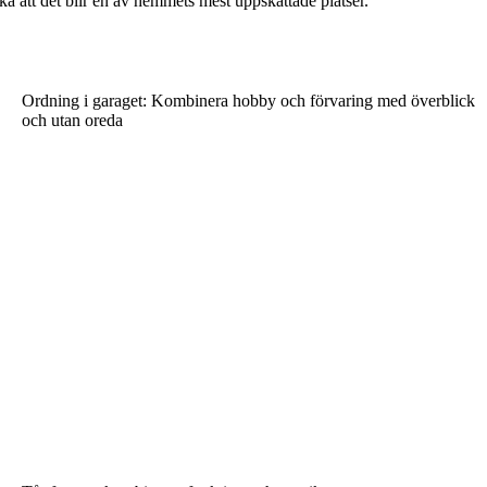
ka att det blir en av hemmets mest uppskattade platser.
Ordning i garaget: Kombinera hobby och förvaring med överblick
och utan oreda