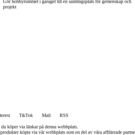
Gör hobbyrummet i garaget till en samlingsplats för gemenskap och
projekt
terest
TikTok
Mail
RSS
om du köper via länkar på denna webbplats.
n produkter köpta via vår webbplats som en del av våra affilierade partn