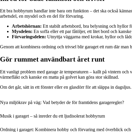
Ett bra hobbyrum handlar inte bara om funktion – det ska också kännas 
arbetsdel, en mysdel och en del för förvaring.
Arbetshörnan:
Ett stabilt arbetsbord, bra belysning och hyllor f
Mysdelen:
En soffa eller ett par fåtöljer, ett litet bord och kansk
Förvaringsdelen:
Utnyttja väggarna med krokar, hyllor och lådor s
Genom att kombinera ordning och trivsel blir garaget ett rum där man 
Gör rummet användbart året runt
Ett vanligt problem med garage är temperaturen – kallt på vintern och va
värmefläkt och kanske en matta på golvet kan göra stor skillnad.
Om det går, sätt in ett fönster eller en glasdörr för att släppa in dags
Nya miljökrav på väg: Vad betyder de för framtidens garageregler?
Musik i garaget – så inreder du ett ljudisolerat hobbyrum
Ordning i garaget: Kombinera hobby och förvaring med överblick och 