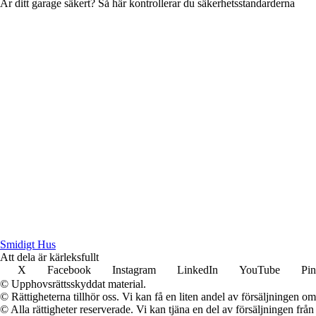
Är ditt garage säkert? Så här kontrollerar du säkerhetsstandarderna
S
midigt
H
us
Att dela är kärleksfullt
X
Facebook
Instagram
LinkedIn
YouTube
Pin
© Upphovsrättsskyddat material.
© Rättigheterna tillhör oss. Vi kan få en liten andel av försäljningen 
© Alla rättigheter reserverade. Vi kan tjäna en del av försäljningen frå