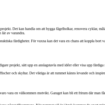
rojekt. Det kan handla om att bygga fågelholkar, renovera cyklar, måla 
 lär av varandra.
sig praktiska färdigheter. För vuxna kan det vara en chans att koppla bor
e projekt, sätt upp en anslagstavla med idéer eller visa upp färdiga sk
fischer och skyltar. Det viktiga är att rummet känns levande och inspirer
mvaro vara en välkommen motvikt. Garaget kan bli ett frirum där man får 