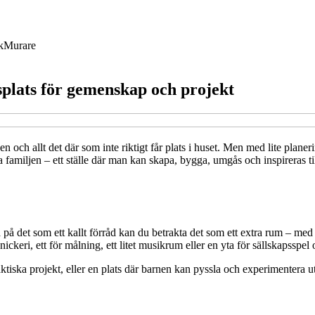
k
Murare
splats för gemenskap och projekt
n och allt det där som inte riktigt får plats i huset. Men med lite plane
 familjen – ett ställe där man kan skapa, bygga, umgås och inspireras ti
nka på det som ett kallt förråd kan du betrakta det som ett extra rum – me
ickeri, ett för målning, ett litet musikrum eller en yta för sällskapsspel 
tiska projekt, eller en plats där barnen kan pyssla och experimentera utan