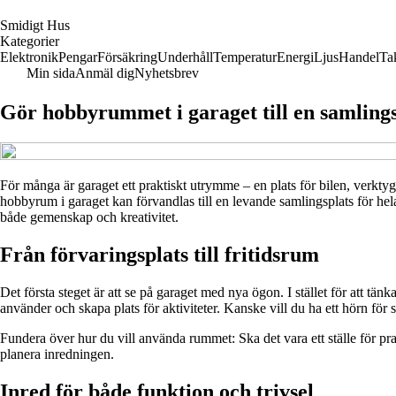
S
midigt
H
us
Kategorier
Elektronik
Pengar
Försäkring
Underhåll
Temperatur
Energi
Ljus
Handel
Ta
Min sida
Anmäl dig
Nyhetsbrev
Gör hobbyrummet i garaget till en samling
För många är garaget ett praktiskt utrymme – en plats för bilen, verktyge
hobbyrum i garaget kan förvandlas till en levande samlingsplats för hela
både gemenskap och kreativitet.
Från förvaringsplats till fritidsrum
Det första steget är att se på garaget med nya ögon. I stället för att tä
använder och skapa plats för aktiviteter. Kanske vill du ha ett hörn för sn
Fundera över hur du vill använda rummet: Ska det vara ett ställe för prak
planera inredningen.
Inred för både funktion och trivsel