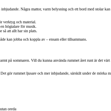
inbjudande. Några mattor, varm belysning och ett bord med stolar kan g
ör verktyg och material.
e en högtalare för musik.
å att allt har sin plats.
både kan jobba och koppla av – ensam eller tillsammans.
rmt på sommaren. Vill du kunna använda rummet året runt är det värt att 
ljus. Det gör rummet ljusare och mer inbjudande, särskilt under de mörka 
utan oreda