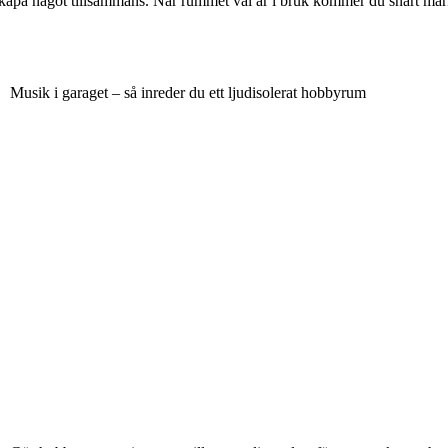
tt skapa något tillsammans. När rummet väl är i bruk kommer du snart mär
Musik i garaget – så inreder du ett ljudisolerat hobbyrum