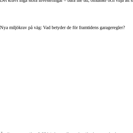
Det krävs inga stora investeringar – bara lite tid, omtanke och vilja a
Nya miljökrav på väg: Vad betyder de för framtidens garageregler?