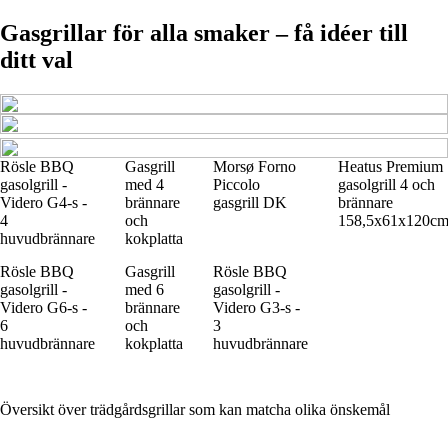
Gasgrillar för alla smaker – få idéer till
ditt val
Rösle BBQ
Gasgrill
Morsø Forno
Heatus Premium
gasolgrill -
med 4
Piccolo
gasolgrill 4 och
Videro G4-s -
brännare
gasgrill DK
brännare
4
och
158,5x61x120c
huvudbrännare
kokplatta
Rösle BBQ
Gasgrill
Rösle BBQ
gasolgrill -
med 6
gasolgrill -
Videro G6-s -
brännare
Videro G3-s -
6
och
3
huvudbrännare
kokplatta
huvudbrännare
Översikt över trädgårdsgrillar som kan matcha olika önskemål