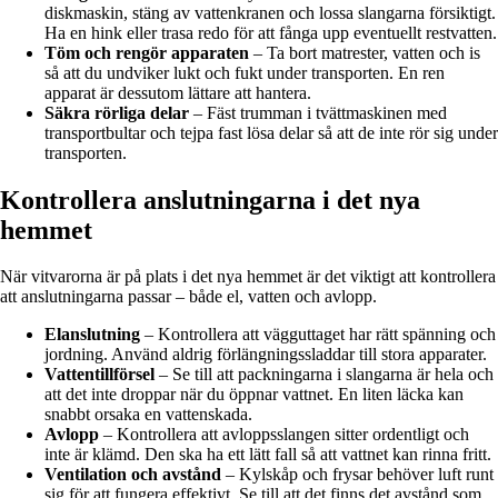
diskmaskin, stäng av vattenkranen och lossa slangarna försiktigt.
Ha en hink eller trasa redo för att fånga upp eventuellt restvatten.
Töm och rengör apparaten
– Ta bort matrester, vatten och is
så att du undviker lukt och fukt under transporten. En ren
apparat är dessutom lättare att hantera.
Säkra rörliga delar
– Fäst trumman i tvättmaskinen med
transportbultar och tejpa fast lösa delar så att de inte rör sig under
transporten.
Kontrollera anslutningarna i det nya
hemmet
När vitvarorna är på plats i det nya hemmet är det viktigt att kontrollera
att anslutningarna passar – både el, vatten och avlopp.
Elanslutning
– Kontrollera att vägguttaget har rätt spänning och
jordning. Använd aldrig förlängningssladdar till stora apparater.
Vattentillförsel
– Se till att packningarna i slangarna är hela och
att det inte droppar när du öppnar vattnet. En liten läcka kan
snabbt orsaka en vattenskada.
Avlopp
– Kontrollera att avloppsslangen sitter ordentligt och
inte är klämd. Den ska ha ett lätt fall så att vattnet kan rinna fritt.
Ventilation och avstånd
– Kylskåp och frysar behöver luft runt
sig för att fungera effektivt. Se till att det finns det avstånd som