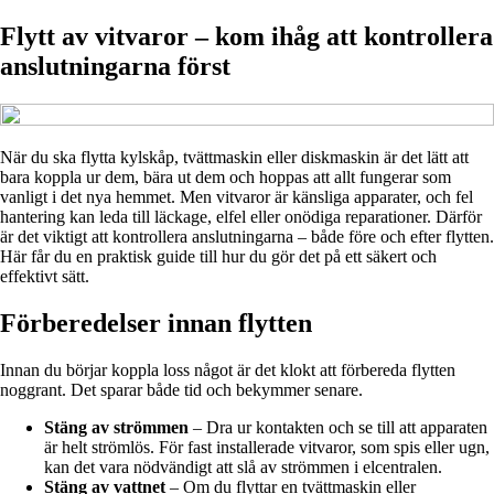
Flytt av vitvaror – kom ihåg att kontrollera
anslutningarna först
När du ska flytta kylskåp, tvättmaskin eller diskmaskin är det lätt att
bara koppla ur dem, bära ut dem och hoppas att allt fungerar som
vanligt i det nya hemmet. Men vitvaror är känsliga apparater, och fel
hantering kan leda till läckage, elfel eller onödiga reparationer. Därför
är det viktigt att kontrollera anslutningarna – både före och efter flytten.
Här får du en praktisk guide till hur du gör det på ett säkert och
effektivt sätt.
Förberedelser innan flytten
Innan du börjar koppla loss något är det klokt att förbereda flytten
noggrant. Det sparar både tid och bekymmer senare.
Stäng av strömmen
– Dra ur kontakten och se till att apparaten
är helt strömlös. För fast installerade vitvaror, som spis eller ugn,
kan det vara nödvändigt att slå av strömmen i elcentralen.
Stäng av vattnet
– Om du flyttar en tvättmaskin eller