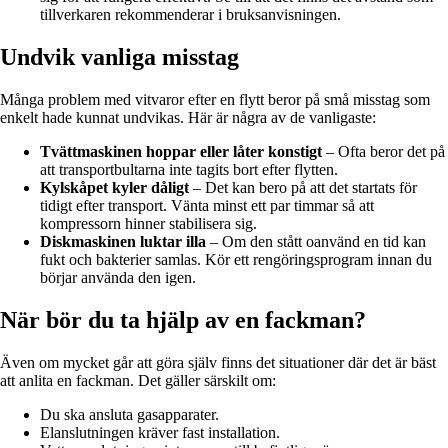
tillverkaren rekommenderar i bruksanvisningen.
Undvik vanliga misstag
Många problem med vitvaror efter en flytt beror på små misstag som
enkelt hade kunnat undvikas. Här är några av de vanligaste:
Tvättmaskinen hoppar eller låter konstigt
– Ofta beror det på
att transportbultarna inte tagits bort efter flytten.
Kylskåpet kyler dåligt
– Det kan bero på att det startats för
tidigt efter transport. Vänta minst ett par timmar så att
kompressorn hinner stabilisera sig.
Diskmaskinen luktar illa
– Om den stått oanvänd en tid kan
fukt och bakterier samlas. Kör ett rengöringsprogram innan du
börjar använda den igen.
När bör du ta hjälp av en fackman?
Även om mycket går att göra själv finns det situationer där det är bäst
att anlita en fackman. Det gäller särskilt om:
Du ska ansluta gasapparater.
Elanslutningen kräver fast installation.