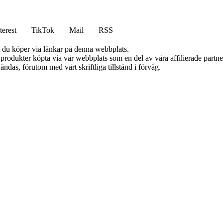
terest
TikTok
Mail
RSS
om du köper via länkar på denna webbplats.
n produkter köpta via vår webbplats som en del av våra affilierade partn
ändas, förutom med vårt skriftliga tillstånd i förväg.