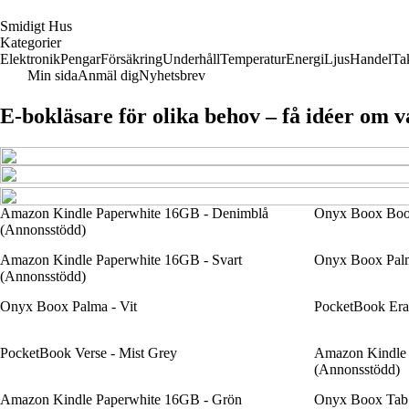
S
midigt
H
us
Kategorier
Elektronik
Pengar
Försäkring
Underhåll
Temperatur
Energi
Ljus
Handel
Ta
Min sida
Anmäl dig
Nyhetsbrev
E-bokläsare för olika behov – få idéer om 
Amazon Kindle Paperwhite 16GB - Denimblå
Onyx Boox Boo
(Annonsstödd)
Amazon Kindle Paperwhite 16GB - Svart
Onyx Boox Palm
(Annonsstödd)
Onyx Boox Palma - Vit
PocketBook Era -
PocketBook Verse - Mist Grey
Amazon Kindle
(Annonsstödd)
Amazon Kindle Paperwhite 16GB - Grön
Onyx Boox Tab