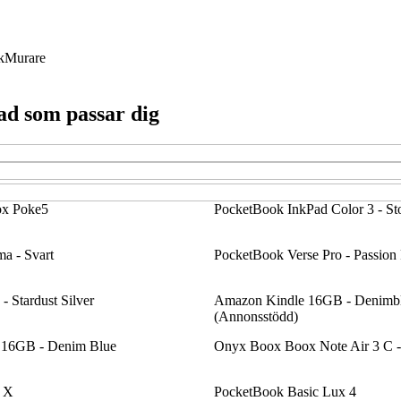
k
Murare
vad som passar dig
x Poke5
PocketBook InkPad Color 3 - S
a - Svart
PocketBook Verse Pro - Passion
 Stardust Silver
Amazon Kindle 16GB - Denimb
(Annonsstödd)
 16GB - Denim Blue
Onyx Boox Boox Note Air 3 C -
 X
PocketBook Basic Lux 4