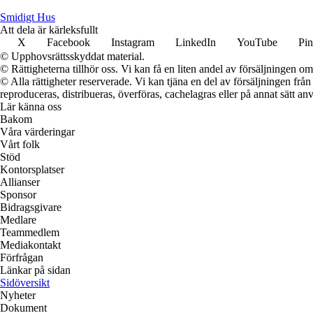
S
midigt
H
us
Att dela är kärleksfullt
X
Facebook
Instagram
LinkedIn
YouTube
Pin
© Upphovsrättsskyddat material.
© Rättigheterna tillhör oss. Vi kan få en liten andel av försäljningen 
© Alla rättigheter reserverade. Vi kan tjäna en del av försäljningen frå
reproduceras, distribueras, överföras, cachelagras eller på annat sätt anv
Lär känna oss
Bakom
Våra värderingar
Vårt folk
Stöd
Kontorsplatser
Allianser
Sponsor
Bidragsgivare
Medlare
Teammedlem
Mediakontakt
Förfrågan
Länkar på sidan
Sidöversikt
Nyheter
Dokument