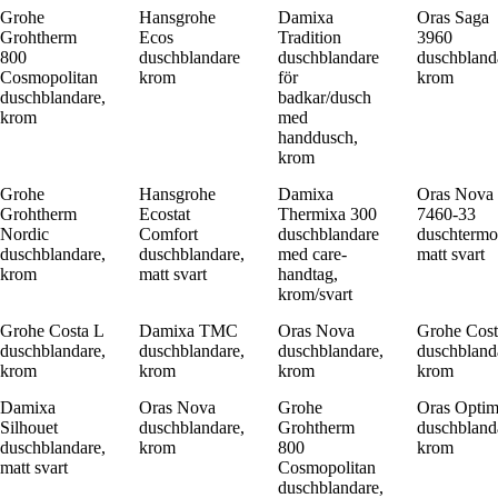
Grohe
Hansgrohe
Damixa
Oras Saga
Grohtherm
Ecos
Tradition
3960
800
duschblandare
duschblandare
duschbland
Cosmopolitan
krom
för
krom
duschblandare,
badkar/dusch
krom
med
handdusch,
krom
Grohe
Hansgrohe
Damixa
Oras Nova
Grohtherm
Ecostat
Thermixa 300
7460-33
Nordic
Comfort
duschblandare
duschtermos
duschblandare,
duschblandare,
med care-
matt svart
krom
matt svart
handtag,
krom/svart
Grohe Costa L
Damixa TMC
Oras Nova
Grohe Cost
duschblandare,
duschblandare,
duschblandare,
duschbland
krom
krom
krom
krom
Damixa
Oras Nova
Grohe
Oras Opti
Silhouet
duschblandare,
Grohtherm
duschbland
duschblandare,
krom
800
krom
matt svart
Cosmopolitan
duschblandare,