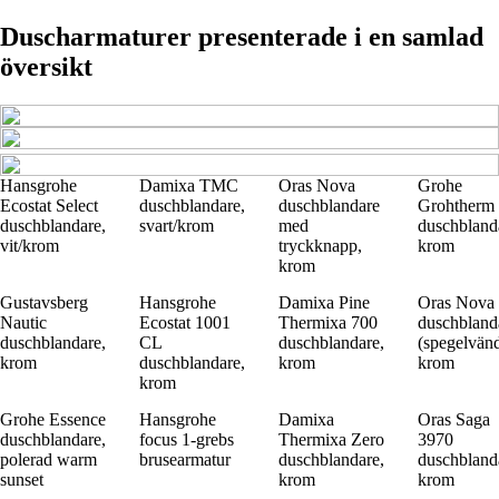
Duscharmaturer presenterade i en samlad
översikt
Hansgrohe
Damixa TMC
Oras Nova
Grohe
Ecostat Select
duschblandare,
duschblandare
Grohtherm
duschblandare,
svart/krom
med
duschbland
vit/krom
tryckknapp,
krom
krom
Gustavsberg
Hansgrohe
Damixa Pine
Oras Nova
Nautic
Ecostat 1001
Thermixa 700
duschbland
duschblandare,
CL
duschblandare,
(spegelvänd
krom
duschblandare,
krom
krom
krom
Grohe Essence
Hansgrohe
Damixa
Oras Saga
duschblandare,
focus 1-grebs
Thermixa Zero
3970
polerad warm
brusearmatur
duschblandare,
duschbland
sunset
krom
krom