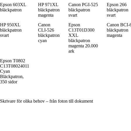
Epson 603XL
HP 971XL
Canon PGI-525
Epson 266
bläckpatron
bläckpatron
bläckpatron
bläckpatron
magenta
svart
svart
HP 950XL
Canon
Epson
Canon BCI-
bläckpatron
CLI-526
C13T01D300
bläckpatron
svart
bläckpatron
XXL
magenta
cyan
bläckpatron
magenta 20.000
ark
Epson T0802
C13T08024011
Cyan
Bläckpatron,
350 sidor
Skrivare för olika behov – från foton till dokument