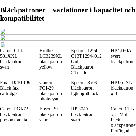
Bläckpatroner – variationer i kapacitet och
kompatibilitet
Canon CLI-
Brother
Epson T1294
HP 5160A
581XXL
LC3239XL
C13T12944012
svart
bläckpatron
bläckpatron
Gul
bläckpatron
svart
yellow
Bläckpatron,
545 sidor
Fax T104/T106
Canon
Epson T8509
HP 951XL
Black fax
PGI-29
bläckpatron
bläckpatron
cartridge
bläckpatron
lightlightblack
gul
photocyan
Canon PGI-72
Epson 29
HP 304XL
Canon CLI-
bläckpatron
bläckpatron
bläckpatron
581 Multi
photomagenta
svart
svart
Pack
bläckpatrone
flerfärgad