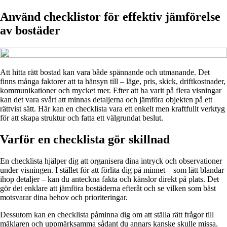
Använd checklistor för effektiv jämförelse
av bostäder
Att hitta rätt bostad kan vara både spännande och utmanande. Det
finns många faktorer att ta hänsyn till – läge, pris, skick, driftkostnader,
kommunikationer och mycket mer. Efter att ha varit på flera visningar
kan det vara svårt att minnas detaljerna och jämföra objekten på ett
rättvist sätt. Här kan en checklista vara ett enkelt men kraftfullt verktyg
för att skapa struktur och fatta ett välgrundat beslut.
Varför en checklista gör skillnad
En checklista hjälper dig att organisera dina intryck och observationer
under visningen. I stället för att förlita dig på minnet – som lätt blandar
ihop detaljer – kan du anteckna fakta och känslor direkt på plats. Det
gör det enklare att jämföra bostäderna efteråt och se vilken som bäst
motsvarar dina behov och prioriteringar.
Dessutom kan en checklista påminna dig om att ställa rätt frågor till
mäklaren och uppmärksamma sådant du annars kanske skulle missa.