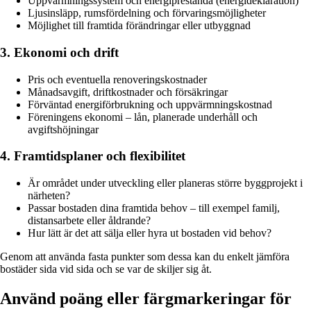
Uppvärmningssystem och energiprestanda (energideklaration)
Ljusinsläpp, rumsfördelning och förvaringsmöjligheter
Möjlighet till framtida förändringar eller utbyggnad
3. Ekonomi och drift
Pris och eventuella renoveringskostnader
Månadsavgift, driftkostnader och försäkringar
Förväntad energiförbrukning och uppvärmningskostnad
Föreningens ekonomi – lån, planerade underhåll och
avgiftshöjningar
4. Framtidsplaner och flexibilitet
Är området under utveckling eller planeras större byggprojekt i
närheten?
Passar bostaden dina framtida behov – till exempel familj,
distansarbete eller åldrande?
Hur lätt är det att sälja eller hyra ut bostaden vid behov?
Genom att använda fasta punkter som dessa kan du enkelt jämföra
bostäder sida vid sida och se var de skiljer sig åt.
Använd poäng eller färgmarkeringar för