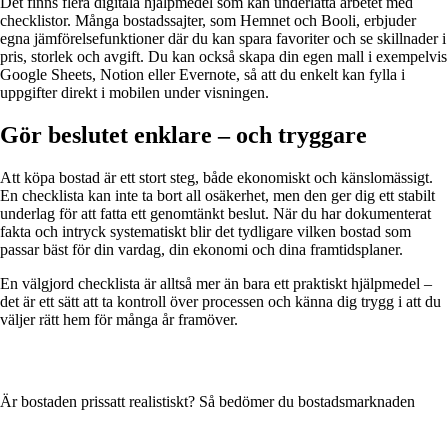
Det finns flera digitala hjälpmedel som kan underlätta arbetet med
checklistor. Många bostadssajter, som Hemnet och Booli, erbjuder
egna jämförelsefunktioner där du kan spara favoriter och se skillnader i
pris, storlek och avgift. Du kan också skapa din egen mall i exempelvis
Google Sheets, Notion eller Evernote, så att du enkelt kan fylla i
uppgifter direkt i mobilen under visningen.
Gör beslutet enklare – och tryggare
Att köpa bostad är ett stort steg, både ekonomiskt och känslomässigt.
En checklista kan inte ta bort all osäkerhet, men den ger dig ett stabilt
underlag för att fatta ett genomtänkt beslut. När du har dokumenterat
fakta och intryck systematiskt blir det tydligare vilken bostad som
passar bäst för din vardag, din ekonomi och dina framtidsplaner.
En välgjord checklista är alltså mer än bara ett praktiskt hjälpmedel –
det är ett sätt att ta kontroll över processen och känna dig trygg i att du
väljer rätt hem för många år framöver.
Är bostaden prissatt realistiskt? Så bedömer du bostadsmarknaden